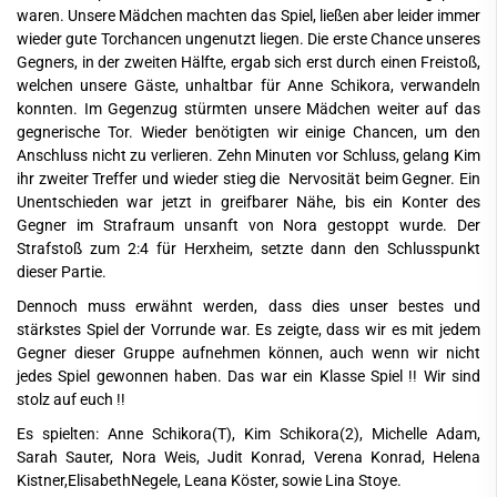
waren. Unsere Mädchen machten das Spiel, ließen aber leider immer
wieder gute Torchancen ungenutzt liegen. Die erste Chance unseres
Gegners, in der zweiten Hälfte, ergab sich erst durch einen Freistoß,
welchen unsere Gäste, unhaltbar für Anne Schikora, verwandeln
konnten. Im Gegenzug stürmten unsere Mädchen weiter auf das
gegnerische Tor. Wieder benötigten wir einige Chancen, um den
Anschluss nicht zu verlieren. Zehn Minuten vor Schluss, gelang Kim
ihr zweiter Treffer und wieder stieg die Nervosität beim Gegner. Ein
Unentschieden war jetzt in greifbarer Nähe, bis ein Konter des
Gegner im Strafraum unsanft von Nora gestoppt wurde. Der
Strafstoß zum 2:4 für Herxheim, setzte dann den Schlusspunkt
dieser Partie.
Dennoch muss erwähnt werden, dass dies unser bestes und
stärkstes Spiel der Vorrunde war. Es zeigte, dass wir es mit jedem
Gegner dieser Gruppe aufnehmen können, auch wenn wir nicht
jedes Spiel gewonnen haben. Das war ein Klasse Spiel !! Wir sind
stolz auf euch !!
Es spielten: Anne Schikora(T), Kim Schikora(2), Michelle Adam,
Sarah Sauter, Nora Weis, Judit Konrad, Verena Konrad, Helena
Kistner,ElisabethNegele, Leana Köster, sowie Lina Stoye.