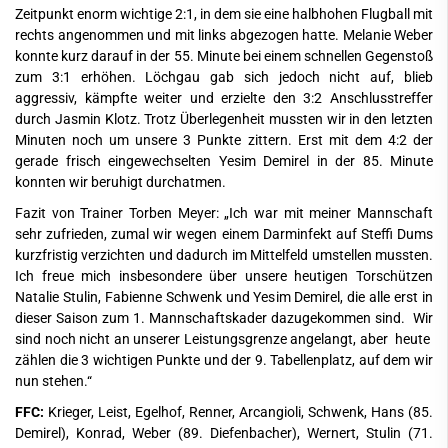
Zeitpunkt enorm wichtige 2:1, in dem sie eine halbhohen Flugball mit
rechts angenommen und mit links abgezogen hatte. Melanie Weber
konnte kurz darauf in der 55. Minute bei einem schnellen Gegenstoß
zum 3:1 erhöhen. Löchgau gab sich jedoch nicht auf, blieb
aggressiv, kämpfte weiter und erzielte den 3:2 Anschlusstreffer
durch Jasmin Klotz. Trotz Überlegenheit mussten wir in den letzten
Minuten noch um unsere 3 Punkte zittern. Erst mit dem 4:2 der
gerade frisch eingewechselten Yesim Demirel in der 85. Minute
konnten wir beruhigt durchatmen.
Fazit von Trainer Torben Meyer: „Ich war mit meiner Mannschaft
sehr zufrieden, zumal wir wegen einem Darminfekt auf Steffi Dums
kurzfristig verzichten und dadurch im Mittelfeld umstellen mussten.
Ich freue mich insbesondere über unsere heutigen Torschützen
Natalie Stulin, Fabienne Schwenk und Yesim Demirel, die alle erst in
dieser Saison zum 1. Mannschaftskader dazugekommen sind. Wir
sind noch nicht an unserer Leistungsgrenze angelangt, aber heute
zählen die 3 wichtigen Punkte und der 9. Tabellenplatz, auf dem wir
nun stehen.“
FFC:
Krieger, Leist, Egelhof, Renner, Arcangioli, Schwenk, Hans (85.
Demirel), Konrad, Weber (89. Diefenbacher), Wernert, Stulin (71.