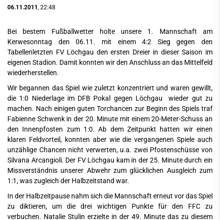
06.11.2011
, 22:48
Bei bestem Fußballwetter holte unsere 1. Mannschaft am
Kerwesonntag den 06.11. mit einem 4:2 Sieg gegen den
Tabellenletzten FV Löchgau den ersten Dreier in dieser Saison im
eigenen Stadion. Damit konnten wir den Anschluss an das Mittelfeld
wiederherstellen.
Wir begannen das Spiel wie zuletzt konzentriert und waren gewillt,
die 1:0 Niederlage im DFB Pokal gegen Löchgau wieder gut zu
machen. Nach einigen guten Torchancen zur Beginn des Spiels traf
Fabienne Schwenk in der 20. Minute mit einem 20-Meter-Schuss an
den Innenpfosten zum 1:0. Ab dem Zeitpunkt hatten wir einen
klaren Feldvorteil, konnten aber wie die vergangenen Spiele auch
unzählige Chancen nicht verwerten, u.a. zwei Pfostenschüsse von
Silvana Arcangioli. Der FV Löchgau kam in der 25. Minute durch ein
Missverständnis unserer Abwehr zum glücklichen Ausgleich zum
1:1, was zugleich der Halbzeitstand war.
In der Halbzeitpause nahm sich die Mannschaft erneut vor das Spiel
zu diktieren, um die drei wichtigen Punkte für den FFC zu
verbuchen. Natalie Stulin erzielte in der 49. Minute das zu diesem