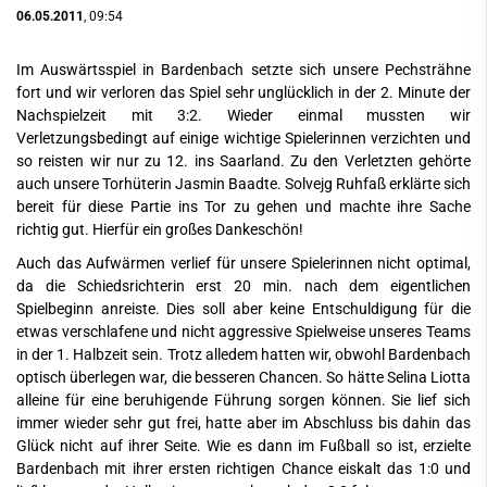
06.05.2011
, 09:54
Im Auswärtsspiel in Bardenbach setzte sich unsere Pechsträhne
fort und wir verloren das Spiel sehr unglücklich in der 2. Minute der
Nachspielzeit mit 3:2. Wieder einmal mussten wir
Verletzungsbedingt auf einige wichtige Spielerinnen verzichten und
so reisten wir nur zu 12. ins Saarland. Zu den Verletzten gehörte
auch unsere Torhüterin Jasmin Baadte. Solvejg Ruhfaß erklärte sich
bereit für diese Partie ins Tor zu gehen und machte ihre Sache
richtig gut. Hierfür ein großes Dankeschön!
Auch das Aufwärmen verlief für unsere Spielerinnen nicht optimal,
da die Schiedsrichterin erst 20 min. nach dem eigentlichen
Spielbeginn anreiste. Dies soll aber keine Entschuldigung für die
etwas verschlafene und nicht aggressive Spielweise unseres Teams
in der 1. Halbzeit sein. Trotz alledem hatten wir, obwohl Bardenbach
optisch überlegen war, die besseren Chancen. So hätte Selina Liotta
alleine für eine beruhigende Führung sorgen können. Sie lief sich
immer wieder sehr gut frei, hatte aber im Abschluss bis dahin das
Glück nicht auf ihrer Seite. Wie es dann im Fußball so ist, erzielte
Bardenbach mit ihrer ersten richtigen Chance eiskalt das 1:0 und