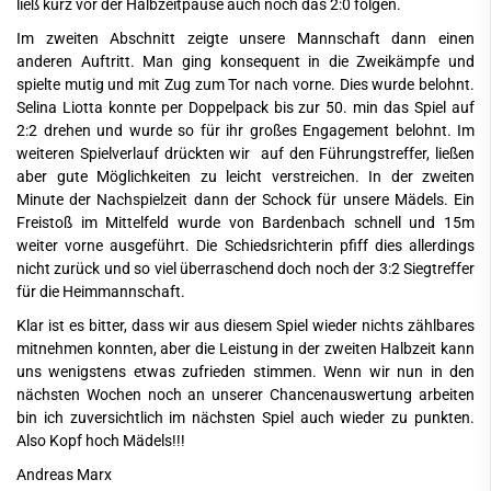
ließ kurz vor der Halbzeitpause auch noch das 2:0 folgen.
Im zweiten Abschnitt zeigte unsere Mannschaft dann einen
anderen Auftritt. Man ging konsequent in die Zweikämpfe und
spielte mutig und mit Zug zum Tor nach vorne. Dies wurde belohnt.
Selina Liotta konnte per Doppelpack bis zur 50. min das Spiel auf
2:2 drehen und wurde so für ihr großes Engagement belohnt. Im
weiteren Spielverlauf drückten wir auf den Führungstreffer, ließen
aber gute Möglichkeiten zu leicht verstreichen. In der zweiten
Minute der Nachspielzeit dann der Schock für unsere Mädels. Ein
Freistoß im Mittelfeld wurde von Bardenbach schnell und 15m
weiter vorne ausgeführt. Die Schiedsrichterin pfiff dies allerdings
nicht zurück und so viel überraschend doch noch der 3:2 Siegtreffer
für die Heimmannschaft.
Klar ist es bitter, dass wir aus diesem Spiel wieder nichts zählbares
mitnehmen konnten, aber die Leistung in der zweiten Halbzeit kann
uns wenigstens etwas zufrieden stimmen. Wenn wir nun in den
nächsten Wochen noch an unserer Chancenauswertung arbeiten
bin ich zuversichtlich im nächsten Spiel auch wieder zu punkten.
Also Kopf hoch Mädels!!!
Andreas Marx