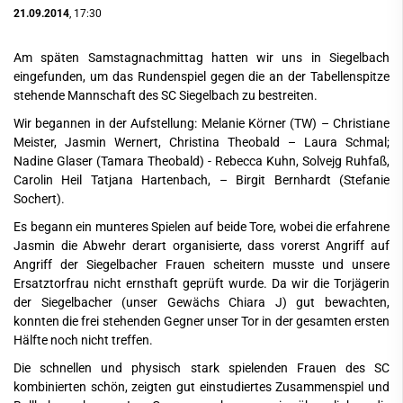
21.09.2014
, 17:30
Am späten Samstagnachmittag hatten wir uns in Siegelbach
eingefunden, um das Rundenspiel gegen die an der Tabellenspitze
stehende Mannschaft des SC Siegelbach zu bestreiten.
Wir begannen in der Aufstellung: Melanie Körner (TW) – Christiane
Meister, Jasmin Wernert, Christina Theobald – Laura Schmal;
Nadine Glaser (Tamara Theobald) - Rebecca Kuhn, Solvejg Ruhfaß,
Carolin Heil Tatjana Hartenbach, – Birgit Bernhardt (Stefanie
Sochert).
Es begann ein munteres Spielen auf beide Tore, wobei die erfahrene
Jasmin die Abwehr derart organisierte, dass vorerst Angriff auf
Angriff der Siegelbacher Frauen scheitern musste und unsere
Ersatztorfrau nicht ernsthaft geprüft wurde. Da wir die Torjägerin
der Siegelbacher (unser Gewächs Chiara J) gut bewachten,
konnten die frei stehenden Gegner unser Tor in der gesamten ersten
Hälfte noch nicht treffen.
Die schnellen und physisch stark spielenden Frauen des SC
kombinierten schön, zeigten gut einstudiertes Zusammenspiel und