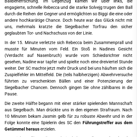
Ballbeherrschung. Im Gegenzug kamen wir über links, die
engagierte, schnelle Rebecca und die starke Solvejg trugen den Ball
durch die Reihen der Gegner und ermöglichten so Biggi die eine oder
andere hochkarätige Chance. Doch heute war das Glück nicht mit
uns, mehrmals kratzte die Siegelbacher Torfrau den sicher
geglaubten Tor- und Nachschuss von der Linie.
In der 15. Minute verletzte sich Rebecca beim Zusammenprall und
musste für Minuten vom Feld. Ein Stoß in Nadines Gesicht
(Verdacht auf Nasenbruch) wurde vom Schiedsrichter nicht
gesehen, Nadine war tapfer und spielte noch eine dreiviertel Stunde
weiter. Der SC machte jetzt mehr Druck und bei uns häuften sich die
Zuspielfehler im Mittelfeld. Die (teils halbherzigen) Abwehrversuche
führten zu verschenkten Bällen und einer Potenzierung der
Siegelbacher Chancen. Dennoch gingen Sie ohne zählbares in die
Pause.
Die zweite Hälfte begann mit einer stärker spielenden Mannschaft
aus Siegelbach. Man drückte uns in den eigenen Strafraum. Nach
10 Minuten bekam Jasmin gelb für zu robuste Abwehr und in der
Folge konnte eine Spielerin des SC den
Führungstreffer aus dem
Getümmel heraus
erzielen.