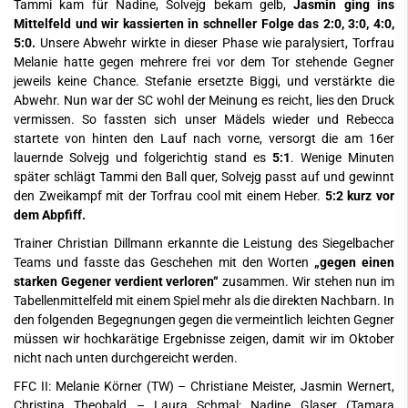
Tammi kam für Nadine, Solvejg bekam gelb,
Jasmin ging ins
Mittelfeld und wir kassierten in schneller Folge das 2:0, 3:0, 4:0,
5:0.
Unsere Abwehr wirkte in dieser Phase wie paralysiert, Torfrau
Melanie hatte gegen mehrere frei vor dem Tor stehende Gegner
jeweils keine Chance. Stefanie ersetzte Biggi, und verstärkte die
Abwehr. Nun war der SC wohl der Meinung es reicht, lies den Druck
vermissen. So fassten sich unser Mädels wieder und Rebecca
startete von hinten den Lauf nach vorne, versorgt die am 16er
lauernde Solvejg und folgerichtig stand es
5:1
. Wenige Minuten
später schlägt Tammi den Ball quer, Solvejg passt auf und gewinnt
den Zweikampf mit der Torfrau cool mit einem Heber.
5:2 kurz vor
dem Abpfiff.
Trainer Christian Dillmann erkannte die Leistung des Siegelbacher
Teams und fasste das Geschehen mit den Worten
„gegen einen
starken Gegener verdient verloren“
zusammen. Wir stehen nun im
Tabellenmittelfeld mit einem Spiel mehr als die direkten Nachbarn. In
den folgenden Begegnungen gegen die vermeintlich leichten Gegner
müssen wir hochkarätige Ergebnisse zeigen, damit wir im Oktober
nicht nach unten durchgereicht werden.
FFC II: Melanie Körner (TW) – Christiane Meister, Jasmin Wernert,
Christina Theobald – Laura Schmal; Nadine Glaser (Tamara