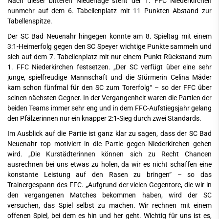
Nach dieser bitteren Niederlage steht der 1. FFC Niederkirchen
nunmehr auf dem 6. Tabellenplatz mit 11 Punkten Abstand zur
Tabellenspitze.
Der SC Bad Neuenahr hingegen konnte am 8. Spieltag mit einem
3:1-Heimerfolg gegen den SC Speyer wichtige Punkte sammeln und
sich auf dem 7. Tabellenplatz mit nur einem Punkt Rückstand zum
1. FFC Niederkirchen festsetzen. „Der SC verfügt über eine sehr
junge, spielfreudige Mannschaft und die Stürmerin Celina Mäder
kam schon fünfmal für den SC zum Torerfolg“ – so der FFC über
seinen nächsten Gegner. In der Vergangenheit waren die Partien der
beiden Teams immer sehr eng und in dem FFC-Aufstiegsjahr gelang
den Pfälzerinnen nur ein knapper 2:1-Sieg durch zwei Standards.
Im Ausblick auf die Partie ist ganz klar zu sagen, dass der SC Bad
Neuenahr top motiviert in die Partie gegen Niederkirchen gehen
wird. „Die Kurstädterinnen können sich zu Recht Chancen
ausrechnen bei uns etwas zu holen, da wir es nicht schaffen eine
konstante Leistung auf den Rasen zu bringen“ – so das
Trainergespann des FFC. „Aufgrund der vielen Gegentore, die wir in
den vergangenen Matches bekommen haben, wird der SC
versuchen, das Spiel selbst zu machen. Wir rechnen mit einem
offenen Spiel, bei dem es hin und her geht. Wichtig für uns ist es,