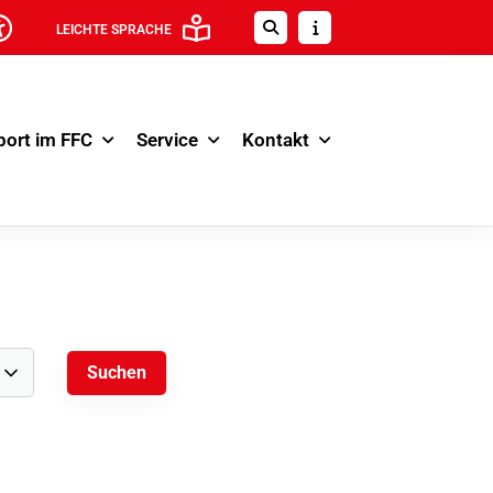
LEICHTE SPRACHE
port im FFC
Service
Kontakt