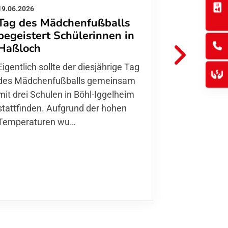
19.06.2026
01.06.2026
Tag des Mädchenfußballs
Danke d
begeistert Schülerinnen in
FFC Jugendl
Haßloch
Hoffmann u
Eigentlich sollte der diesjährige Tag
Thomas Fo
des Mädchenfußballs gemeinsam
den 30.05. 
mit drei Schulen in Böhl-Iggelheim
Nationalma
stattfinden. Aufgrund der hohen
Finnla…
Temperaturen wu…