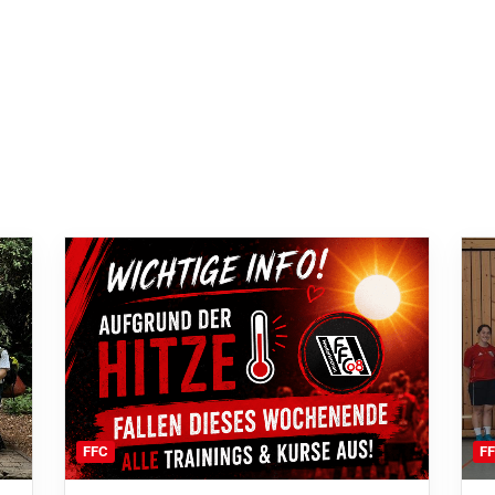
F
FFC