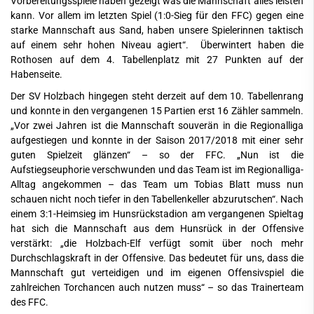
Vorbereitungsspiele haben gezeigt was die Mannschaft alles leisten
kann. Vor allem im letzten Spiel (1:0-Sieg für den FFC) gegen eine
starke Mannschaft aus Sand, haben unsere Spielerinnen taktisch
auf einem sehr hohen Niveau agiert“. Überwintert haben die
Rothosen auf dem 4. Tabellenplatz mit 27 Punkten auf der
Habenseite.
Der SV Holzbach hingegen steht derzeit auf dem 10. Tabellenrang
und konnte in den vergangenen 15 Partien erst 16 Zähler sammeln.
„Vor zwei Jahren ist die Mannschaft souverän in die Regionalliga
aufgestiegen und konnte in der Saison 2017/2018 mit einer sehr
guten Spielzeit glänzen“ – so der FFC. „Nun ist die
Aufstiegseuphorie verschwunden und das Team ist im Regionalliga-
Alltag angekommen – das Team um Tobias Blatt muss nun
schauen nicht noch tiefer in den Tabellenkeller abzurutschen“. Nach
einem 3:1-Heimsieg im Hunsrückstadion am vergangenen Spieltag
hat sich die Mannschaft aus dem Hunsrück in der Offensive
verstärkt: „die Holzbach-Elf verfügt somit über noch mehr
Durchschlagskraft in der Offensive. Das bedeutet für uns, dass die
Mannschaft gut verteidigen und im eigenen Offensivspiel die
zahlreichen Torchancen auch nutzen muss“ – so das Trainerteam
des FFC.