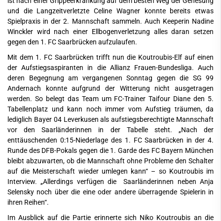
ist nach einer Grippeerkrankung auf dem besten Weg der Genesung
und die Langzeitverletzte Celine Wagner konnte bereits etwas
Spielpraxis in der 2. Mannschaft sammeln. Auch Keeperin Nadine
Winckler wird nach einer Ellbogenverletzung alles daran setzen
gegen den 1. FC Saarbrücken aufzulaufen.
Mit dem 1. FC Saarbrücken trifft nun die Koutroubis-Elf auf einen
der Aufstiegsaspiranten in die Allianz Frauen-Bundesliga. Auch
deren Begegnung am vergangenen Sonntag gegen die SG 99
Andernach konnte aufgrund der Witterung nicht ausgetragen
werden. So belegt das Team um FC-Trainer Taifour Diane den 5.
Tabellenplatz und kann noch immer vom Aufstieg träumen, da
lediglich Bayer 04 Leverkusen als aufstiegsberechtigte Mannschaft
vor den Saarländerinnen in der Tabelle steht. „Nach der
enttäuschenden 0:15-Niederlage des 1. FC Saarbrücken in der 4.
Runde des DFB-Pokals gegen die 1. Garde des FC Bayern München
bleibt abzuwarten, ob die Mannschaft ohne Probleme den Schalter
auf die Meisterschaft wieder umlegen kann“ – so Koutroubis im
Interview. „Allerdings verfügen die Saarländerinnen neben Anja
Selensky noch über die eine oder andere überragende Spielerin in
ihren Reihen“.
Im Ausblick auf die Partie erinnerte sich Niko Koutroubis an die