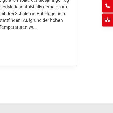
Thomas Fo
des Mädchenfußballs gemeinsam
den 30.05. 
mit drei Schulen in Böhl-Iggelheim
Nationalma
stattfinden. Aufgrund der hohen
Finnla…
Temperaturen wu…