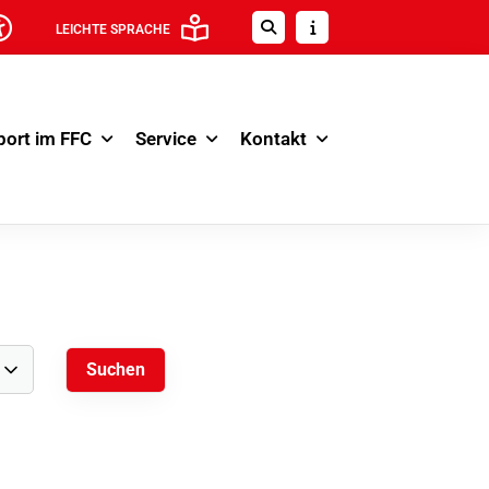
LEICHTE SPRACHE
port im FFC
Service
Kontakt