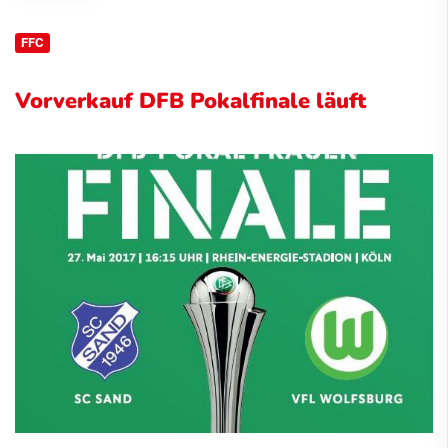
FFC
Vorverkauf DFB Pokalfinale läuft