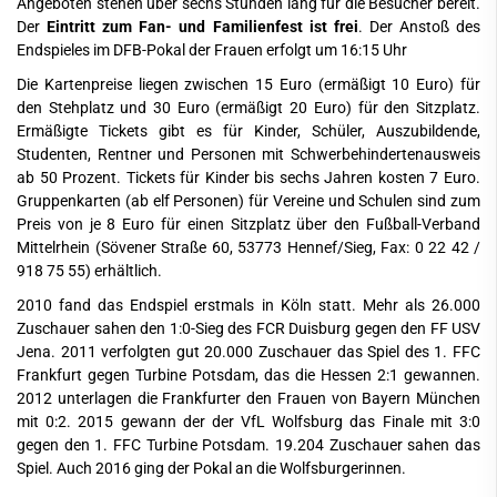
Angeboten stehen über sechs Stunden lang für die Besucher bereit.
Der
Eintritt zum Fan- und Familienfest ist frei
. Der Anstoß des
Endspieles im DFB-Pokal der Frauen erfolgt um 16:15 Uhr
Die Kartenpreise liegen zwischen 15 Euro (ermäßigt 10 Euro) für
den Stehplatz und 30 Euro (ermäßigt 20 Euro) für den Sitzplatz.
Ermäßigte Tickets gibt es für Kinder, Schüler, Auszubildende,
Studenten, Rentner und Personen mit Schwerbehindertenausweis
ab 50 Prozent. Tickets für Kinder bis sechs Jahren kosten 7 Euro.
Gruppenkarten (ab elf Personen) für Vereine und Schulen sind zum
Preis von je 8 Euro für einen Sitzplatz über den Fußball-Verband
Mittelrhein (Sövener Straße 60, 53773 Hennef/Sieg, Fax: 0 22 42 /
918 75 55) erhältlich.
2010 fand das Endspiel erstmals in Köln statt. Mehr als 26.000
Zuschauer sahen den 1:0-Sieg des FCR Duisburg gegen den FF USV
Jena. 2011 verfolgten gut 20.000 Zuschauer das Spiel des 1. FFC
Frankfurt gegen Turbine Potsdam, das die
Hessen 2:1 gewannen
.
2012 unterlagen die Frankfurter den Frauen von Bayern München
mit 0:2. 2015 gewann der der VfL Wolfsburg das Finale mit 3:0
gegen den 1. FFC Turbine Potsdam. 19.204 Zuschauer sahen das
Spiel. Auch 2016 ging der Pokal an die Wolfsburgerinnen.