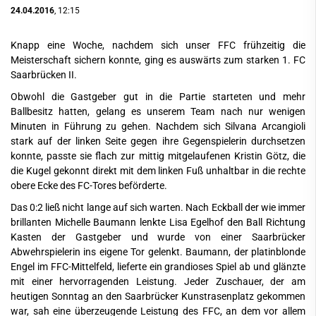
24.04.2016
, 12:15
Knapp eine Woche, nachdem sich unser FFC frühzeitig die
Meisterschaft sichern konnte, ging es auswärts zum starken 1. FC
Saarbrücken II.
Obwohl die Gastgeber gut in die Partie starteten und mehr
Ballbesitz hatten, gelang es unserem Team nach nur wenigen
Minuten in Führung zu gehen. Nachdem sich Silvana Arcangioli
stark auf der linken Seite gegen ihre Gegenspielerin durchsetzen
konnte, passte sie flach zur mittig mitgelaufenen Kristin Götz, die
die Kugel gekonnt direkt mit dem linken Fuß unhaltbar in die rechte
obere Ecke des FC-Tores beförderte.
Das 0:2 ließ nicht lange auf sich warten. Nach Eckball der wie immer
brillanten Michelle Baumann lenkte Lisa Egelhof den Ball Richtung
Kasten der Gastgeber und wurde von einer Saarbrücker
Abwehrspielerin ins eigene Tor gelenkt. Baumann, der platinblonde
Engel im FFC-Mittelfeld, lieferte ein grandioses Spiel ab und glänzte
mit einer hervorragenden Leistung. Jeder Zuschauer, der am
heutigen Sonntag an den Saarbrücker Kunstrasenplatz gekommen
war, sah eine überzeugende Leistung des FFC, an dem vor allem