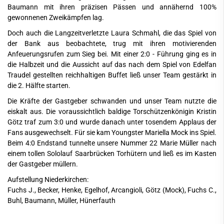
Baumann mit ihren präzisen Pässen und annähernd 100%
gewonnenen Zweikämpfen lag.
Doch auch die Langzeitverletzte Laura Schmahl, die das Spiel von
der Bank aus beobachtete, trug mit ihren motivierenden
Anfeuerungsrufen zum Sieg bei. Mit einer 2:0 - Führung ging es in
die Halbzeit und die Aussicht auf das nach dem Spiel von Edelfan
Traudel gestellten reichhaltigen Buffet ließ unser Team gestärkt in
die 2. Hälfte starten.
Die Kräfte der Gastgeber schwanden und unser Team nutzte die
eiskalt aus. Die voraussichtlich baldige Torschützenkönigin Kristin
Götz traf zum 3:0 und wurde danach unter tosendem Applaus der
Fans ausgewechselt. Für sie kam Youngster Mariella Mock ins Spiel.
Beim 4:0 Endstand tunnelte unsere Nummer 22 Marie Müller nach
einem tollen Sololauf Saarbrücken Torhütern und ließ es im Kasten
der Gastgeber müllern.
Aufstellung Niederkirchen:
Fuchs J., Becker, Henke, Egelhof, Arcangioli, Götz (Mock), Fuchs C.,
Buhl, Baumann, Müller, Hünerfauth