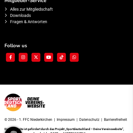
Mitglieder-Service
Alles zur Mitgliedschaft
Downloads
Fragen & Antworten
Follow us
© 2026 - 1. FFC Niederkirchen |
Impressum
|
Datenschutz
|
Barrierefreiheit
Diese Website ist gefördert durch das Projekt
„Sportdeutschland – Deine Vereinswebsite”
,