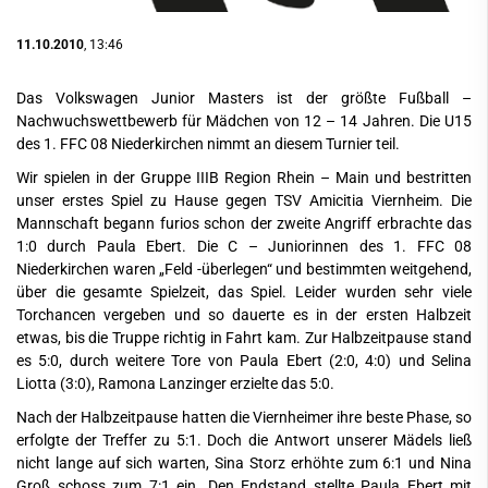
11.10.2010
, 13:46
Das Volkswagen Junior Masters ist der größte Fußball –
Nachwuchswettbewerb für Mädchen von 12 – 14 Jahren. Die U15
des 1. FFC 08 Niederkirchen nimmt an diesem Turnier teil.
Wir spielen in der Gruppe IIIB Region Rhein – Main und bestritten
unser erstes Spiel zu Hause gegen TSV Amicitia Viernheim. Die
Mannschaft begann furios schon der zweite Angriff erbrachte das
1:0 durch Paula Ebert. Die C – Juniorinnen des 1. FFC 08
Niederkirchen waren „Feld -überlegen“ und bestimmten weitgehend,
über die gesamte Spielzeit, das Spiel. Leider wurden sehr viele
Torchancen vergeben und so dauerte es in der ersten Halbzeit
etwas, bis die Truppe richtig in Fahrt kam. Zur Halbzeitpause stand
es 5:0, durch weitere Tore von Paula Ebert (2:0, 4:0) und Selina
Liotta (3:0), Ramona Lanzinger erzielte das 5:0.
Nach der Halbzeitpause hatten die Viernheimer ihre beste Phase, so
erfolgte der Treffer zu 5:1. Doch die Antwort unserer Mädels ließ
nicht lange auf sich warten, Sina Storz erhöhte zum 6:1 und Nina
Groß schoss zum 7:1 ein. Den Endstand stellte Paula Ebert mit