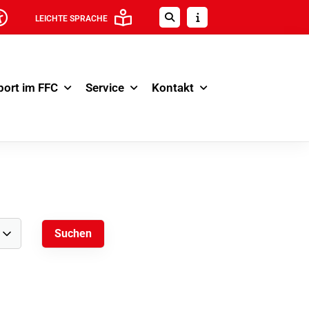
LEICHTE SPRACHE
port im FFC
Service
Kontakt