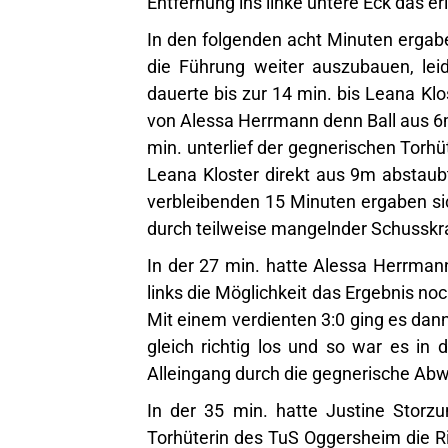
Entfernung ins linke untere Eck das er
In den folgenden acht Minuten erga
die Führung weiter auszubauen, lei
dauerte bis zur 14 min. bis Leana Kl
von Alessa Herrmann denn Ball aus 6m 
min. unterlief der gegnerischen Torh
Leana Kloster direkt aus 9m abstaub
verbleibenden 15 Minuten ergaben si
durch teilweise mangelnder Schusskra
In der 27 min. hatte Alessa Herrma
links die Möglichkeit das Ergebnis noc
Mit einem verdienten 3:0 ging es dann
gleich richtig los und so war es in
Alleingang durch die gegnerische Abw
In der 35 min. hatte Justine Storz
Torhüterin des TuS Oggersheim die Ri