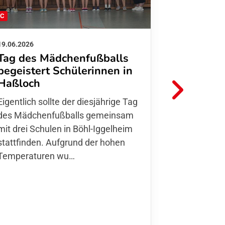
FC
FFC
19.06.2026
01.06.2026
Tag des Mädchenfußballs
Danke d
begeistert Schülerinnen in
FFC Jugendl
Haßloch
Hoffmann u
Eigentlich sollte der diesjährige Tag
Thomas Fo
des Mädchenfußballs gemeinsam
den 30.05. 
mit drei Schulen in Böhl-Iggelheim
Nationalma
stattfinden. Aufgrund der hohen
Finnla…
Temperaturen wu…