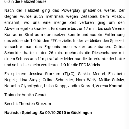
0:0 in die Halbzeitpause.
Nach der Halbzeit ging das Powerplay gnadenlos weiter. Der
Gegner wurde auch mehrmals wegen Zeitspiels beim Abstoß
ermahnt, wo uns eine menge Zeit verloren ging um den
Abwehrriegel zu knacken. Es dauerte bis zur 17 min. bis sich Verena
Konrad im Strafraum durchsetzen konnte und aus 4m Entfernung
das erlösende 1:0 für den FFC erzielte. In der verbleibenden Spielzeit
versuchte man das Ergebnis noch weiter auszubauen. Celina
Schneider hatte in der 26 min. nochmals die Riesenchance mit
einem Schuss aus 11m, traf aber leider nur die Unterkante der Latte
und so blieb es beim verdienten 1:0 für die FFC Mädels.
Es spielten: Jessica Storzum (T),(C), Saskia Mentel, Elisabeth
Negele, Lina Stoye, Celina Schneider, Nora Weiß, Melike Sofsky,
Natasha Glyhofrydes, Luisa Knapp, Judith Konrad, Verena Konrad
Trainerin: Annika Genuit
Bericht: Thorsten Storzum
Nächster Spieltag: Sa 09.10.2010 in Göcklingen