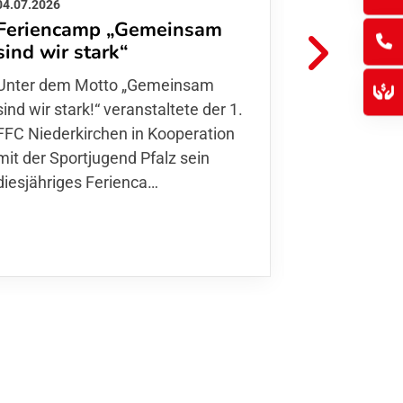
04.07.2026
26.06.2026
Feriencamp „Gemeinsam
Informat
sind wir stark“
Hitzelag
Unter dem Motto „Gemeinsam sind
Aufgrund d
wir stark!“ veranstaltete der 1. FFC
Temperatur
Niederkirchen in Kooperation mit
Verantwort
der Sportjugend Pfalz sein
unserer Mit
diesjähriges Ferienca…
entschiede
Kurse
,…