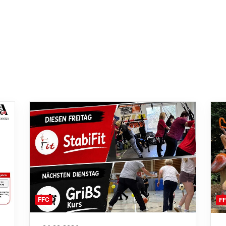
FFC
F