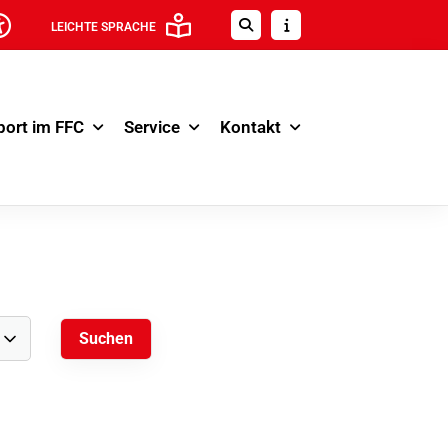
LEICHTE SPRACHE
port im FFC
Service
Kontakt