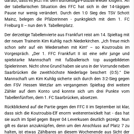
darauf, dass es jetzt mit dem Bundesliga-Fußball wieder losgeht. An
der tabellarischen Situation des FFC hat sich in der 14-tägigen
Pause nur wenig verändert. Durch den 1:0 Sieg des TSV Schott
Mainz, belegen die Pfälzerinnen - punktgleich mit dem 1. FC
Freiburg II – nun den 9. Tabellenplatz.
Der derzeitige Tabellenvierte aus Frankfurt reist am 14. Spieltag mit
der neuen Trainerin Kim Kuhlig nach Niederkirchen. „Ich freue mich
schon sehr auf ein Wiedersehen mit Kim“ – so Koutroubis im
Vorgespräch. „Der 1. FFC Frankfurt II ist eine sehr junge und
spielstarke Mannschaft mit fußballerisch top ausgebildeten
Spielerinnen. Nicht ohne Grund haben sie uns in der Vorrunde neben
Saarbrücken die zweithöchste Niederlage beschert (0:5).“ Die
Mannschaft um Kim Kuhlig sicherte sich durch den 3:2-Sieg gegen
den FSV Hessen Wetzlar am vergangenen Spieltag drei weitere
Zähler auf dem Konto und konnte sich um drei Punkte vom
Tabellenfünften, dem 1. FC Saarbrücken, absetzen.
Rückblickend auf die Partie gegen den FFC II im September ist klar,
dass sich die Koutroubis-Elf enorm weiterentwickelt hat - das hat
sie auch im Spiel gegen Bayer 04 Leverkusen deutlich gezeigt. Nun
gilt es daran anzuknüpfen, denn um den Anschluss auf Platz 7 zu
halten, ist etwas Zählbares an diesem Wochenende aus Sicht der