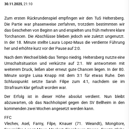
30.11.2025
, 21:10
Zum ersten Rückrundenspiel empfingen wir den TuS Heltersberg.
Die Partie war phasenweise zerfahren, trotzdem bestimmten wir
das Geschehen von Beginn an und erspielten uns früh mehrere klare
Torchancen. Die Abschlüsse blieben jedoch wie zuletzt ungenutzt.
In der 18. Minute stellte Laura Lopez-Maus die verdiente Führung
her und erhöhte kurz vor der Pause auf 2:0.
Nach dem Wechsel blieb das Tempo niedrig. Heltersberg nutzte eine
Umschaltsituation und verkürzte auf 2:1. Wir antworteten mit
weiterem Druck, ließen aber erneut gute Chancen liegen. In der 80.
Minute sorgte Luisa Knapp mit dem 3:1 für etwas Ruhe. Den
Schlusspunkt setzte Sarah Filipe zum 4:1, nachdem sie im
Strafraum klar gefoult worden war.
Der Erfolg ist in dieser Höhe absolut verdient. Nun bleibt
abzuwarten, ob das Nachholspiel gegen den SV Bellheim in den
kommenden zwei Wochen angesetzt werden kann.
FFC
Vlechev, Asel, Farny, Filpe, Knauer (71. Wieandt), Mongitore,