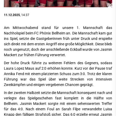
11.12.2025
, 14:37
Am Mittwochabend stand für unsere 1. Mannschaft das
Nachholspiel beim FC Phönix Bellheim an. Die Mannschaft kam gut
ins Spiel, setzte die Gastgeberinnen früh unter Druck und erspielte
sich direkt mit dem ersten Angriff eine große Möglichkeit. Diese blieb
noch ungenutzt, doch der anschließende Eckball wurde von Jasmin
Mackert zur frühen Führung verwertet.
Der hohe Druck führte zu weiteren Fehlern des Gegners, sodass
Laura Lopez Maus auf 2:0 erhöhen konnte. Kurz vor der Pause traf
Annika Fend mit einem platzierten Schuss zum 3:0. Trotz der klaren
Führung war das Spiel über weite Strecken von intensiven
Zweikämpfen und einigen vergebenen Chancen geprägt.
In der zweiten Halbzeit setzte die Mannschaft konsequent nach und
verlegte das Spielgeschehen fast komplett in die Hälfte von
Bellheim. Jasmin Mackert sorgte mit einem sehenswerten Treffer
für das 4:0. Nach einem Foul an Sarah Filpe verwandelte Luisa
Knapp den fälligen Strafstoß sicher. Das 6:0 erzielte erneut Jasmin