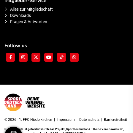
Mitglieder-Service
Alles zur Mitgliedschaft
Downloads
Fragen & Antworten
Follow us
© 2026 - 1. FFC Niederkirchen |
Impressum
|
Datenschutz
|
Barrierefreiheit
Diese Website ist gefördert durch das Projekt
„Sportdeutschland – Deine Vereinswebsite”
,