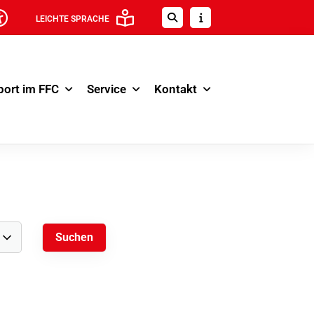
LEICHTE SPRACHE
port im FFC
Service
Kontakt