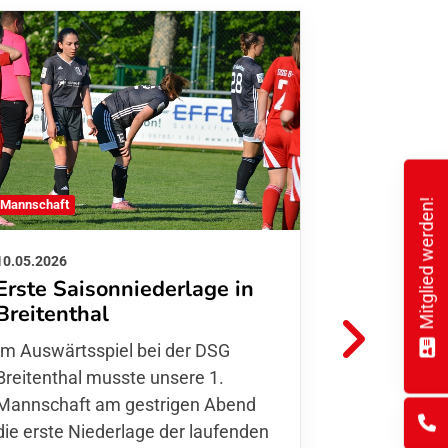
Mitglied werden!
1. Mannschaft
 Mannschaft
03.05.2026
10.05.2026
Klarer 1
Erste Saisonniederlage in
Aufstieg
Breitenthal
spannen
Im Auswärtsspiel bei der DSG
Im vorletzt
Breitenthal musste unsere 1.
empfing un
Mannschaft am gestrigen Abend
1. FFC Ludw
die erste Niederlage der laufenden