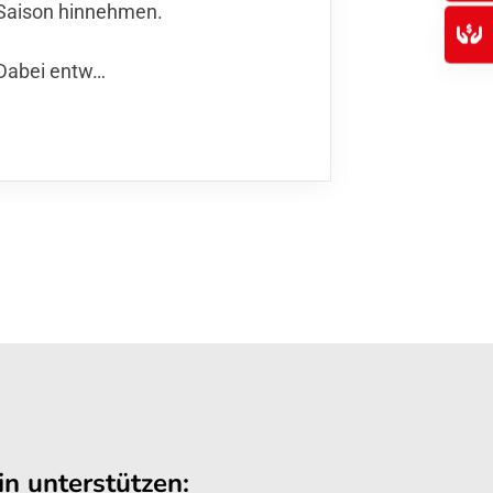
Hinspiel k
Saison hinnehmen.
werden, un
Dabei entw…
n unterstützen: