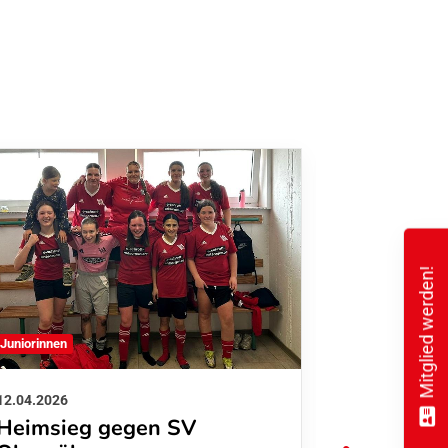
Mitglied werden!
Juniorinnen
B-Juniorinnen
12.04.2026
22.03.2026
Heimsieg gegen SV
Drei Pun