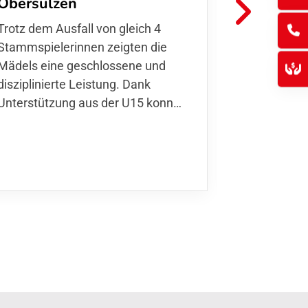
Obersülzen
Haßloch
Trotz dem Ausfall von gleich 4
Einen verdi
Stammspielerinnen zeigten die
konnten un
Mädels eine geschlossene und
ungewohnte
disziplinierte Leistung. Dank
Haßloch ei
Unterstützung aus der U15 konn…
zeigte das