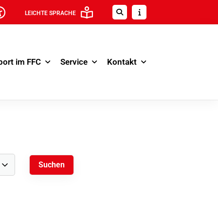
LEICHTE SPRACHE
port im FFC
Service
Kontakt