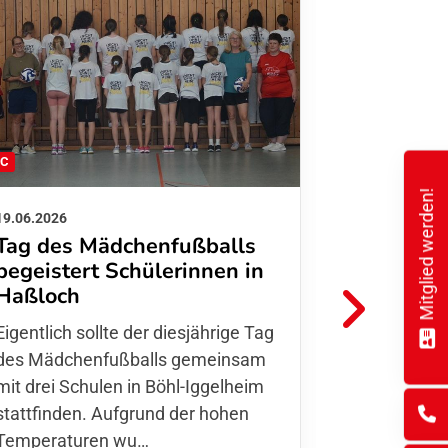
FC
FFC
Mitglied werden!
19.06.2026
01.06.2026
Tag des Mädchenfußballs
Danke d
begeistert Schülerinnen in
FFC Jugendl
Haßloch
Hoffmann u
Eigentlich sollte der diesjährige Tag
Thomas Fo
des Mädchenfußballs gemeinsam
den 30.05. 
mit drei Schulen in Böhl-Iggelheim
Nationalma
stattfinden. Aufgrund der hohen
Finnla…
Temperaturen wu…