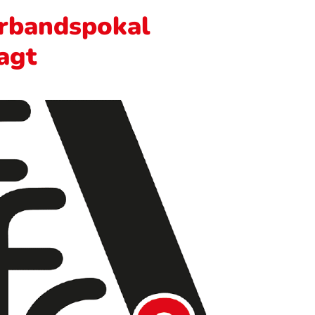
erbandspokal
agt