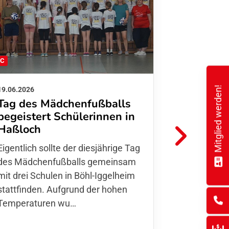
FC
FFC
Mitglied werden!
19.06.2026
01.06.2026
Tag des Mädchenfußballs
Danke d
begeistert Schülerinnen in
FFC Jugendl
Haßloch
Hoffmann u
Eigentlich sollte der diesjährige Tag
Thomas Fo
des Mädchenfußballs gemeinsam
den 30.05. 
mit drei Schulen in Böhl-Iggelheim
Nationalma
stattfinden. Aufgrund der hohen
Finnla…
Temperaturen wu…