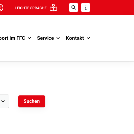
LEICHTE SPRACHE
port im FFC
Service
Kontakt