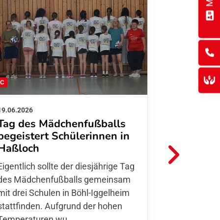
FC
FFC
19.06.2026
01.06.2026
Tag des Mädchenfußballs
Danke d
begeistert Schülerinnen in
FFC Jugendl
Haßloch
Hoffmann u
Eigentlich sollte der diesjährige Tag
Thomas Fo
des Mädchenfußballs gemeinsam
den 30.05. 
mit drei Schulen in Böhl-Iggelheim
Nationalma
stattfinden. Aufgrund der hohen
Finnla…
Temperaturen wu…