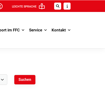
LEICHTE SPRACHE
port im FFC
Service
Kontakt