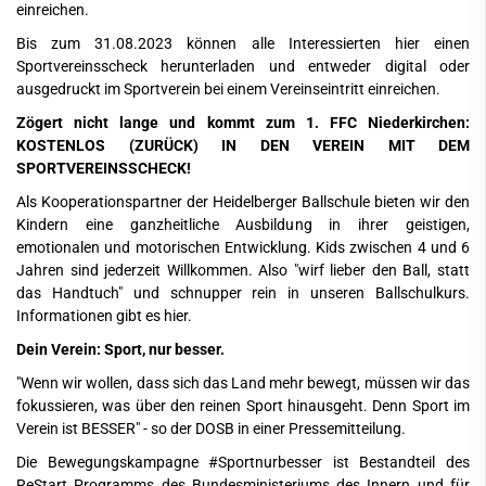
einreichen.
Bis zum 31.08.2023 können alle Interessierten
hier
einen
Sportvereinsscheck herunterladen und entweder digital oder
ausgedruckt im Sportverein bei einem Vereinseintritt einreichen.
Zögert nicht lange und kommt zum 1. FFC Niederkirchen:
KOSTENLOS (ZURÜCK) IN DEN VEREIN MIT DEM
SPORTVEREINSSCHECK!
Als Kooperationspartner der Heidelberger Ballschule bieten wir den
Kindern eine ganzheitliche Ausbildung in ihrer geistigen,
emotionalen und motorischen Entwicklung. Kids zwischen 4 und 6
Jahren sind jederzeit Willkommen. Also "wirf lieber den Ball, statt
das Handtuch" und schnupper rein in unseren Ballschulkurs.
Informationen gibt es
hier
.
Dein Verein: Sport, nur besser.
"Wenn wir wollen, dass sich das Land mehr bewegt, müssen wir das
fokussieren, was über den reinen Sport hinausgeht. Denn Sport im
Verein ist BESSER" - so der DOSB in einer Pressemitteilung.
Die Bewegungskampagne #Sportnurbesser ist Bestandteil des
ReStart Programms des Bundesministeriums des Innern und für