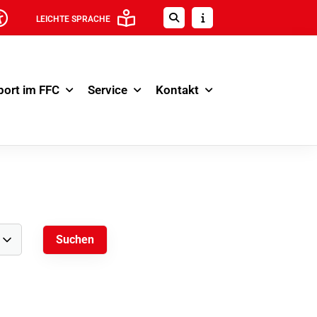
LEICHTE SPRACHE
port im FFC
Service
Kontakt