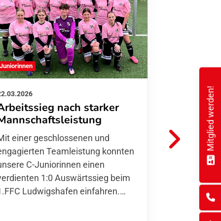
C-Juniorinnen
Juniorinnen
Mitglied werden!
30.10.2025
22.03.2026
U15 gewi
Arbeitssieg nach starker
Obersül
Mannschaftsleistung
Beim Auswä
Mit einer geschlossenen und
gelang
engagierten Teamleistung konnten
kämpfer
unsere C-Juniorinnen einen
Torschützin
verdienten 1:0 Auswärtssieg beim
1.FFC Ludwigshafen einfahren.…