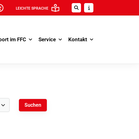
LEICHTE SPRACHE
port im FFC
Service
Kontakt