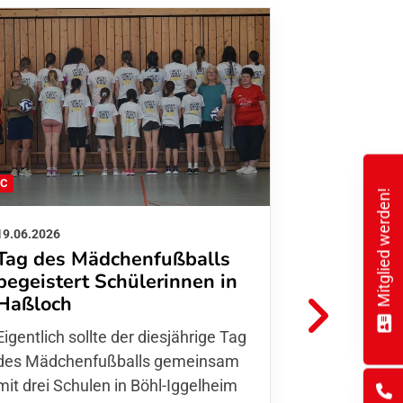
FC
FFC
Mitglied werden!
19.06.2026
01.06.2026
Tag des Mädchenfußballs
Danke d
begeistert Schülerinnen in
FFC Jugendl
Haßloch
Hoffmann u
Eigentlich sollte der diesjährige Tag
Thomas Fo
des Mädchenfußballs gemeinsam
den 30.05. 
mit drei Schulen in Böhl-Iggelheim
Nationalma