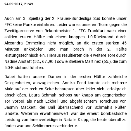
24.09.2017
, 21:49
Auch am 3. Spieltag der 2. Frauen-Bundesliga Süd konnte unser
FFC keine Punkte einfahren. Leider war es unserem Team gegen die
Zweitligareserve von Rekordmeister 1. FFC Frankfurt nach einer
soliden ersten Hälfte mit einem knappen 1:0-Rückstand durch
Alexandra Emmerling nicht möglich, an die ersten starken 45
Minuten anknöpfen und man brach in der 2. Hälfte
leistungstechnisch ein. Hieraus resultierten die 4 weitere Tore durch
Nadine Anstatt (52., 67.,90.) sowie Shekiera Martinez (65.), die zum
5:0-Endstand führten.
Dabei hatten unsere Damen in der ersten Hälfte zahlreiche
Gelegenheiten, auszugleichen. Annika Fend konnte sich mehrere
Male auf der rechten Seite behaupten aber leider nicht erfolgreich
abschließen. Laura Schmahl schoss nur knapp am gegnerischen
Tor vorbei, als nach Eckball und abgefälschtem Torschuss von
Jasmin Mackert, der Ball überraschend vor Schmahls Füßen
landete. Weiterhin erwähnenswert war die erneut bombastische
Leistung von Innenverteidigerin Natalie Klupp, die heute überall zu
finden war und Schlimmeres verhinderte.