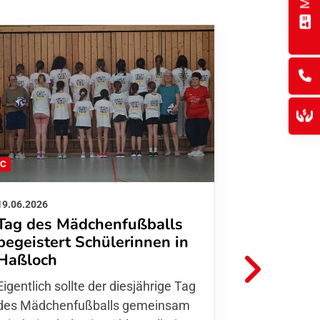
FC
FFC
19.06.2026
01.06.2026
Tag des Mädchenfußballs
Danke d
begeistert Schülerinnen in
FFC Jugendl
Haßloch
Hoffmann u
Eigentlich sollte der diesjährige Tag
Thomas Fo
des Mädchenfußballs gemeinsam
den 30.05. 