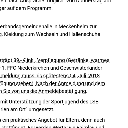
ten nach Absprache möglich. Von Donnerstag auf
ager auf dem Programm.
 Verbandsgemeindehalle in Meckenheim zur
g, Kleidung zum Wechseln und Hallenschuhe
trägt 89,- € inkl. Verpflegung (Getränke, warmes
s 1. FFC Niederkirchen und
Geschwisterkinder
nmeldung muss bis spätestens 04. Juli 2018
rfügung stehen).
Nach der Anmeldung und dem
n Sie von uns die Anmeldebestätigung.
 mit Unterstützung der Sportjugend des LSB
rien am Ort" umgesetzt.
s ein praktisches Angebot für Eltern, denn auch
g stattfindet. Es werden Werte wie Fairplay und