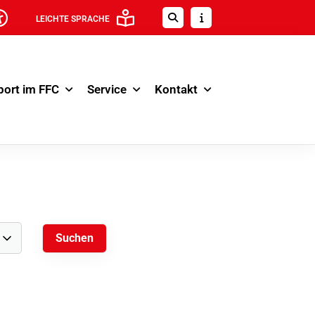
LEICHTE SPRACHE
port im FFC
Service
Kontakt