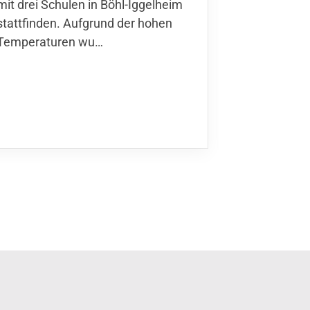
mit drei Schulen in Böhl-Iggelheim
Nationalma
stattfinden. Aufgrund der hohen
Finnla…
Temperaturen wu…