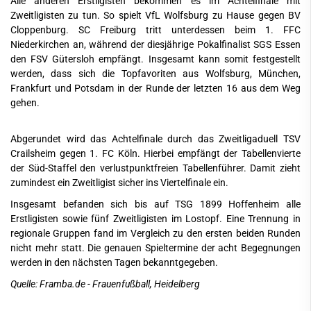
Alle anderen Erstligisten bekommen es im Achtelfinale mit
Zweitligisten zu tun. So spielt VfL Wolfsburg zu Hause gegen BV
Cloppenburg. SC Freiburg tritt unterdessen beim 1. FFC
Niederkirchen an, während der diesjährige Pokalfinalist SGS Essen
den FSV Gütersloh empfängt. Insgesamt kann somit festgestellt
werden, dass sich die Topfavoriten aus Wolfsburg, München,
Frankfurt und Potsdam in der Runde der letzten 16 aus dem Weg
gehen.
Abgerundet wird das Achtelfinale durch das Zweitligaduell TSV
Crailsheim gegen 1. FC Köln. Hierbei empfängt der Tabellenvierte
der Süd-Staffel den verlustpunktfreien Tabellenführer. Damit zieht
zumindest ein Zweitligist sicher ins Viertelfinale ein.
Insgesamt befanden sich bis auf TSG 1899 Hoffenheim alle
Erstligisten sowie fünf Zweitligisten im Lostopf. Eine Trennung in
regionale Gruppen fand im Vergleich zu den ersten beiden Runden
nicht mehr statt. Die genauen Spieltermine der acht Begegnungen
werden in den nächsten Tagen bekanntgegeben.
Quelle: Framba.de - Frauenfußball, Heidelberg