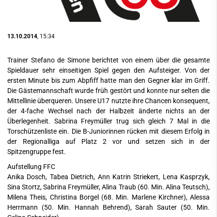
13.10.2014
, 15:34
Trainer Stefano de Simone berichtet von einem über die gesamte
Spieldauer sehr einseitigen Spiel gegen den Aufsteiger. Von der
ersten Minute bis zum Abpfiff hatte man den Gegner klar im Griff.
Die Gästemannschaft wurde früh gestört und konnte nur selten die
Mittellinie überqueren. Unsere U17 nutzte ihre Chancen konsequent,
der 4-fache Wechsel nach der Halbzeit änderte nichts an der
Überlegenheit. Sabrina Freymüller trug sich gleich 7 Mal in die
Torschützenliste ein. Die B-Juniorinnen rücken mit diesem Erfolg in
der Regionalliga auf Platz 2 vor und setzen sich in der
Spitzengruppe fest.
Aufstellung FFC
Anika Dosch, Tabea Dietrich, Ann Katrin Striekert, Lena Kasprzyk,
Sina Stortz, Sabrina Freymüller, Alina Traub (60. Min. Alina Teutsch),
Milena Theis, Christina Borgel (68. Min. Marlene Kirchner), Alessa
Herrmann (50. Min. Hannah Behrend), Sarah Sauter (50. Min.