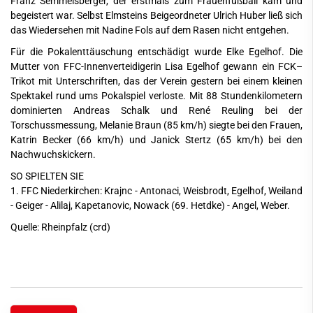
Franz Semmelsberger, der erstmals zum Frauenfußball kam und
begeistert war. Selbst Elmsteins Beigeordneter Ulrich Huber ließ sich
das Wiedersehen mit Nadine Fols auf dem Rasen nicht entgehen.
Für die Pokalenttäuschung entschädigt wurde Elke Egelhof. Die
Mutter von FFC-Innenverteidigerin Lisa Egelhof gewann ein FCK–
Trikot mit Unterschriften, das der Verein gestern bei einem kleinen
Spektakel rund ums Pokalspiel verloste. Mit 88 Stundenkilometern
dominierten Andreas Schalk und René Reuling bei der
Torschussmessung, Melanie Braun (85 km/h) siegte bei den Frauen,
Katrin Becker (66 km/h) und Janick Stertz (65 km/h) bei den
Nachwuchskickern.
SO SPIELTEN SIE
1. FFC Niederkirchen: Krajnc - Antonaci, Weisbrodt, Egelhof, Weiland
- Geiger - Alilaj, Kapetanovic, Nowack (69. Hetdke) - Angel, Weber.
Quelle: Rheinpfalz (crd)