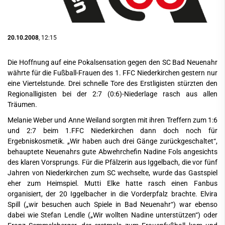
20.10.2008
, 12:15
Die Hoffnung auf eine Pokalsensation gegen den SC Bad Neuenahr
währte für die Fußball-Frauen des 1. FFC Niederkirchen gestern nur
eine Viertelstunde. Drei schnelle Tore des Erstligisten stürzten den
Regionalligisten bei der 2:7 (0:6)-Niederlage rasch aus allen
Träumen.
Melanie Weber und Anne Weiland sorgten mit ihren Treffern zum 1:6
und 2:7 beim 1.FFC Niederkirchen dann doch noch für
Ergebniskosmetik. „Wir haben auch drei Gänge zurückgeschaltet“,
behauptete Neuenahrs gute Abwehrchefin Nadine Fols angesichts
des klaren Vorsprungs. Für die Pfälzerin aus Iggelbach, die vor fünf
Jahren von Niederkirchen zum SC wechselte, wurde das Gastspiel
eher zum Heimspiel. Mutti Elke hatte rasch einen Fanbus
organisiert, der 20 Iggelbacher in die Vorderpfalz brachte. Elvira
Spill („wir besuchen auch Spiele in Bad Neuenahr“) war ebenso
dabei wie Stefan Lendle („Wir wollten Nadine unterstützen“) oder