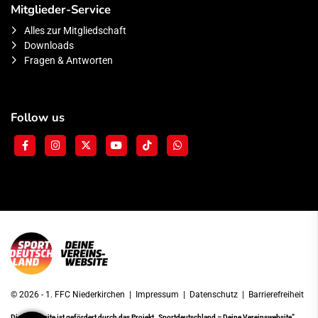
Mitglieder-Service
Alles zur Mitgliedschaft
Downloads
Fragen & Antworten
Follow us
© 2026 - 1. FFC Niederkirchen |
Impressum
|
Datenschutz
|
Barrierefreiheit
Diese Website ist gefördert durch das Projekt
„Sportdeutschland – Deine Vereinswebsite”
,