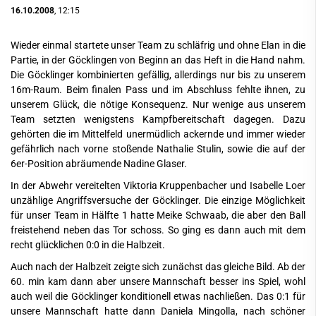
16.10.2008
, 12:15
Wieder einmal startete unser Team zu schläfrig und ohne Elan in die
Partie, in der Göcklingen von Beginn an das Heft in die Hand nahm.
Die Göcklinger kombinierten gefällig, allerdings nur bis zu unserem
16m-Raum. Beim finalen Pass und im Abschluss fehlte ihnen, zu
unserem Glück, die nötige Konsequenz. Nur wenige aus unserem
Team setzten wenigstens Kampfbereitschaft dagegen. Dazu
gehörten die im Mittelfeld unermüdlich ackernde und immer wieder
gefährlich nach vorne stoßende Nathalie Stulin, sowie die auf der
6er-Position abräumende Nadine Glaser.
In der Abwehr vereitelten Viktoria Kruppenbacher und Isabelle Loer
unzählige Angriffsversuche der Göcklinger. Die einzige Möglichkeit
für unser Team in Hälfte 1 hatte Meike Schwaab, die aber den Ball
freistehend neben das Tor schoss. So ging es dann auch mit dem
recht glücklichen 0:0 in die Halbzeit.
Auch nach der Halbzeit zeigte sich zunächst das gleiche Bild. Ab der
60. min kam dann aber unsere Mannschaft besser ins Spiel, wohl
auch weil die Göcklinger konditionell etwas nachließen. Das 0:1 für
unsere Mannschaft hatte dann Daniela Mingolla, nach schöner