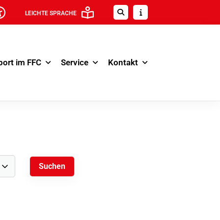
LEICHTE SPRACHE
port im FFC
Service
Kontakt