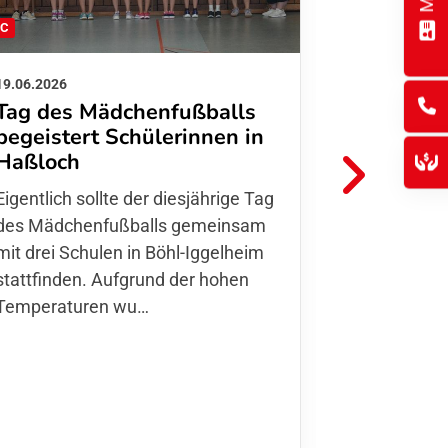
FC
FFC
19.06.2026
01.06.2026
Tag des Mädchenfußballs
Danke d
begeistert Schülerinnen in
FFC Jugendl
Haßloch
Hoffmann u
Eigentlich sollte der diesjährige Tag
Thomas Fo
des Mädchenfußballs gemeinsam
den 30.05. 
mit drei Schulen in Böhl-Iggelheim
Nationalma
stattfinden. Aufgrund der hohen
Finnla…
Temperaturen wu…