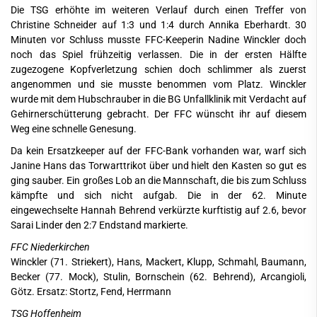
Die TSG erhöhte im weiteren Verlauf durch einen Treffer von
Christine Schneider auf 1:3 und 1:4 durch Annika Eberhardt. 30
Minuten vor Schluss musste FFC-Keeperin Nadine Winckler doch
noch das Spiel frühzeitig verlassen. Die in der ersten Hälfte
zugezogene Kopfverletzung schien doch schlimmer als zuerst
angenommen und sie musste benommen vom Platz. Winckler
wurde mit dem Hubschrauber in die BG Unfallklinik mit Verdacht auf
Gehirnerschütterung gebracht. Der FFC wünscht ihr auf diesem
Weg eine schnelle Genesung.
Da kein Ersatzkeeper auf der FFC-Bank vorhanden war, warf sich
Janine Hans das Torwarttrikot über und hielt den Kasten so gut es
ging sauber. Ein großes Lob an die Mannschaft, die bis zum Schluss
kämpfte und sich nicht aufgab. Die in der 62. Minute
eingewechselte Hannah Behrend verkürzte kurftistig auf 2.6, bevor
Sarai Linder den 2:7 Endstand markierte.
FFC Niederkirchen
Winckler (71. Striekert), Hans, Mackert, Klupp, Schmahl, Baumann,
Becker (77. Mock), Stulin, Bornschein (62. Behrend), Arcangioli,
Götz. Ersatz: Stortz, Fend, Herrmann
TSG Hoffenheim