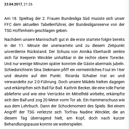
23.04.2017
, 21:26
Am 18. Spieltag der 2. Frauen Bundesliga Süd musste sich unser
FFC dem aktuellen Tabellenführer, der Bundesligareserve von der
TSG Hoffenheim geschlagen geben.
Nachdem unsere Mannschaft gut in die erste startete folgte bereits
in der 11. Minute der unerwartete und zu diesem Zeitpunkt
unverdiente Rückstand. Der Schuss von Annika Eberhardt senkte
sich für Keeperin Winckler unhaltbar in die rechte obere Torecke.
Und nur wenige Minuten später konnten die Gäste abermals jubeln.
Schiedsrichterin Sina Diekmann pfiff ein vermeintliches Foul im 16er
und deutete auf den Punkt. Ricarda Schaber trat an und
verwandelte zur 2:0-Führung. Doch unsere Mädels hielten dagegen
und erkämpften sich Ball für Ball. Kathrin Becker, die eine tolle Partie
ablieferte und wie eine Verrückte im Mittelfeld wirbelte, erkämpfte
sich den Ball und zog 20 Meter vorm Tor ab. Ein Hammerschuss wie
aus dem Lehrbuch. Dann der Schockmoment des Spiels. Bei einem
Angriff der TSG verletzte sich Torfrau Nadine Winckler, die an
diesem Tag überragend hielt, am Kopf, doch nach kurzer
Behandlungspause konnte sie weiterspielen.