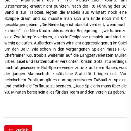
Die 1. Mannschaft des 1. FFC Niederkirchen konnte am
Ostermontag erneut nicht punkten. Nach der 1:0 Führung des SC
Sand II zur Halbzeit, legten die Mädels aus Willstätt noch eine
Schippe drauf und so musste man sich am Ende noch mit 0:4
geschlagen geben. „Die Niederlage ist absolut verdient, wenn auch
zu hoch“ – so Niko Koutroubis nach der Begegnung – „wir haben zu
viele Zweikämpfe verloren, zu viele Fehlpässe gespielt und sind zu
wenig gelaufen. Außerdem waren wir nicht aggressiv genug im Spiel
um den Ball.“ Wie schon in den vergangenen Spielen muss FFC-
Cheftrainer Koutroubis weiterhin auf die Langzeitverletzten Müller,
Erbes, Eisel und Hatzenbühler verzichten. Kristin Götz ist allerdings
nach abgesessener Rot-Sperre wieder zurück auf dem Rasen, was
der jungen Mannschaft zusätzliche Stabilität bringen soll. Vor
heimischem Publikum gilt es nun aggressiveren Fußball zu spielen
und endlich die Torflaute zu beenden. „Jede Spielerin muss über die
90. Minuten bereit sein alles für das Team und den Verein zu geben.“
Zurück