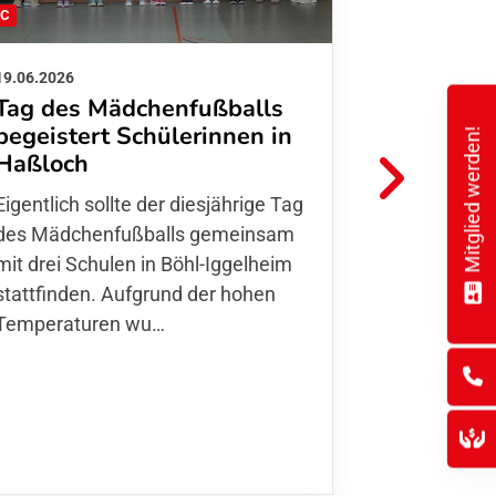
FC
FFC
19.06.2026
01.06.2026
Tag des Mädchenfußballs
Danke d
begeistert Schülerinnen in
Mitglied werden!
FFC Jugendl
Haßloch
Hoffmann u
Eigentlich sollte der diesjährige Tag
Thomas Fo
des Mädchenfußballs gemeinsam
den 30.05. 
mit drei Schulen in Böhl-Iggelheim
Nationalma
stattfinden. Aufgrund der hohen
Finnla…
Temperaturen wu…