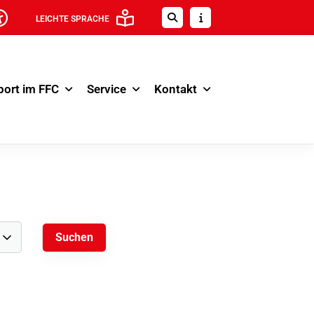
LEICHTE SPRACHE
port im FFC
Service
Kontakt