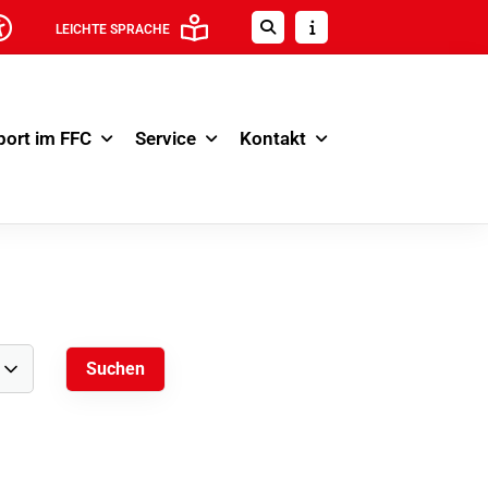
LEICHTE SPRACHE
port im FFC
Service
Kontakt