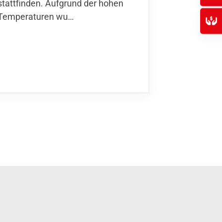
stattfinden. Aufgrund der hohen
Finnla…
Temperaturen wu…