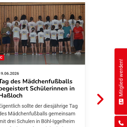
FC
FFC
Mitglied werden!
19.06.2026
01.06.2026
Tag des Mädchenfußballs
Danke d
begeistert Schülerinnen in
FFC Jugendl
Haßloch
Hoffmann u
Eigentlich sollte der diesjährige Tag
Thomas Fo
des Mädchenfußballs gemeinsam
den 30.05. 
mit drei Schulen in Böhl-Iggelheim
Nationalma