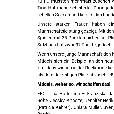
1.FFC mussten mehrmals zusehen wie
Tina Hoffmann scheiterte. Dann jed
schellen Solo an und knallte das Run
Unsere starken Frauen haben ein
Mannschaftsleistung gezeigt. Mit de
Spielen mit 35 Punkten sicher auf Pl
Sulzbach hat zwar 37 Punkte, jedoch 
Wenn unsere junge Mannschaft den h
Mädels sich ein Beispiel an den heu
klar, dass wir nun in der Rückrunde 
als dem derzeitigen Platz abzuschlie
Mädels, weiter so, wir schaffen das!
FFC: Tina Hoffmann – Franziska Ja
Rohe, Jessica Apholte, Jennifer Hedke
(Patricia Kehrer), Chiara Müller, Sve