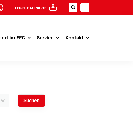
LEICHTE SPRACHE
port im FFC
Service
Kontakt