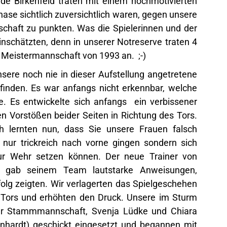
e Birkenfeld traten mit einem hochmotivierten
se sichtlich zuversichtlich waren, gegen unsere
schaft zu punkten. Was die Spielerinnen und der
einschätzten, denn in unserer Notreserve traten 4
r Meistermannschaft von 1993 an. ;-)
sere noch nie in dieser Aufstellung angetretene
nfinden. Es war anfangs nicht erkennbar, welche
 Es entwickelte sich anfangs ein verbissener
en Vorstößen beider Seiten in Richtung des Tors.
lernten nun, dass Sie unsere Frauen falsch
 nur trickreich nach vorne gingen sondern sich
ur Wehr setzen können. Der neue Trainer von
i gab seinem Team lautstarke Anweisungen,
folg zeigten. Wir verlagerten das Spielgeschehen
 Tors und erhöhten den Druck. Unsere im Sturm
er Stammmannschaft, Svenja Lüdke und Chiara
ernhardt) geschickt eingesetzt und begannen mit