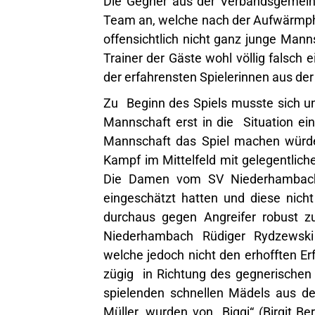
Die Gegner aus der Verbandsgemeind
Team an, welche nach der Aufwärmpha
offensichtlich nicht ganz junge Mann
Trainer der Gäste wohl völlig falsch 
der erfahrensten Spielerinnen aus de
Zu Beginn des Spiels musste sich un
Mannschaft erst in die Situation ei
Mannschaft das Spiel machen würde.
Kampf im Mittelfeld mit gelegentlich
Die Damen vom SV Niederhambach 
eingeschätzt hatten und diese nicht
durchaus gegen Angreifer robust z
Niederhambach Rüdiger Rydzewsk
welche jedoch nicht den erhofften Er
zügig in Richtung des gegnerischen
spielenden schnellen Mädels aus d
Müller, wurden von „Biggi“ (Birgit B