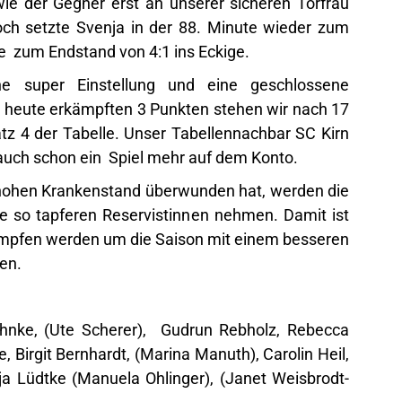
 der Gegner erst an unserer sicheren Torfrau
och setzte Svenja in der 88. Minute wieder zum
de zum Endstand von 4:1 ins Eckige.
e super Einstellung und eine geschlossene
n heute erkämpften 3 Punkten stehen wir nach 17
atz 4 der Tabelle. Unser Tabellennachbar SC Kirn
auch schon ein Spiel mehr auf dem Konto.
ohen Krankenstand überwunden hat, werden die
te so tapferen Reservistinnen nehmen. Damit ist
kämpfen werden um die Saison mit einem besseren
ßen.
hnke, (Ute Scherer), Gudrun Rebholz, Rebecca
, Birgit Bernhardt, (Marina Manuth), Carolin Heil,
nja Lüdtke (Manuela Ohlinger), (Janet Weisbrodt-