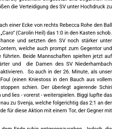
ößen die Verteidigung des SV unter Hochdruck zu
nach einer Ecke von rechts Rebecca Rohe den Ball
„Caro“ (Carolin Heil) das 1:0 in den Kasten schob.
Chance und setzten den SV noch stärker unter
 Kontern, welche auch prompt zum Gegentor und
 führten. Beide Mannschaften spielten jetzt auf
 härter und die Damen des SV Niederhambach
ktivieren. So auch in der 26. Minute, als unser
s Foul (einen Kniestoss in den Bauch aus vollem
 stoppen schien. Der überlegt agierende Schiri
 und lies - vorerst - weiterspielen. Biggi lupfte das
au zu Svenja, welche folgerichtig das 2:1 an der
de für diese Aktion mit einem Tor, der Gegner mit
um dem Ende ruhig entgegenzusehen. Jedoch, die