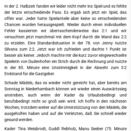
In der 2. Halbzeit fanden wir leider nicht mehr ins Spiel und es fehlte
der letzte entscheidende Pass. Es ergab sich jetzt ein Spiel, das
offen war. Jeder hatte Spielanteile aber keine so entscheidenden
Chancen wurden herausgespielt. Wieder durch einen individuellen
Fehler kassierten wir überraschenderweise das 2:1 und wir
versuchten jetzt manchmal mit dem Kopf durch die Wand das 2:2
zu erzielen. Eine Standardsituation in der 78. von Jenny nutzte
Silvana zum 2:2. Jetzt war ich zufrieden und dachte 1 Punkt ist
besser als keiner. Jedoch machte mir die kurz zuvor eingewechselte
Spielerin von Dudenhofen ein Strich durch die Rechnung und nutzte
in der 85. Minute eine Unstimmigkeit in der Abwehr zum 3:2
Endstand für die Gastgeber.
Schade Mädels, das es wieder nicht gereicht hat, aber bereits am
Sonntag in Niederhambach können wir wieder einen Auswärtssieg
anstreben, auch wenn der Kader da Urlaubsbedingt und
berufsbedingt nicht so groß sein wird. Ich hoffe in den nächsten
Wochen, trotzdem weiter auf die Unterstützung von den Mädels, die
ausgeholfen haben und auf die Verletzten, daß Sie schnell wieder
gesund werden.
Kader: Tina Weisbrodt, Guddl Rebholz, Manu Seeber (75. Minute