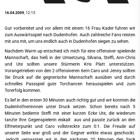
16.04.2009
, 12:15
Gut vorbereitet und vor allem mit einem 16 Frau Kader fuhren wir
zum Auswärtsspiel nach Dudenhofen. Auch zahlreiche Fans reisten
mit uns mit, um uns endlich auch in Dudenhofen siegen zu sehen.
Nachdem Warm up entschied ich mich für eine offensiver spielende
Mannschaft, das hieß in der Umsetzung, Silvana, Steffi, Ann-Chris
und Ute sollten unsere Stürmerin Kris Platt unterstützen.
Vorangetrieben von den 2 offensiveren 6ern Caro und Jenny sollten
Sie Druck auf die gegnerische Mannschaft ausüben und durch
schnelles Passspiel gute Torchancen herausspielen und zum
Torerfolg kommen.
Es lief in den ersten 30 Minuten auch richtig gut und wir konnten die
Dudenhöfnerinnnen unter Druck setzen. Schon bereits nach 5
Minuten bediente Steffi mit einer kurzen Ecke Ute, die wiederum
tanzte Ihre Gegenspielerin eiskalt aus und passte zurück an den
Elfmeterpunkt und Caro vollstreckte zum 0:1. Die Freude auf
unserer Seite war groß und der Gegner wirkte etwas geschockt.
Jedoch verpassten wir in den nächsten 20 Minuten den Sack