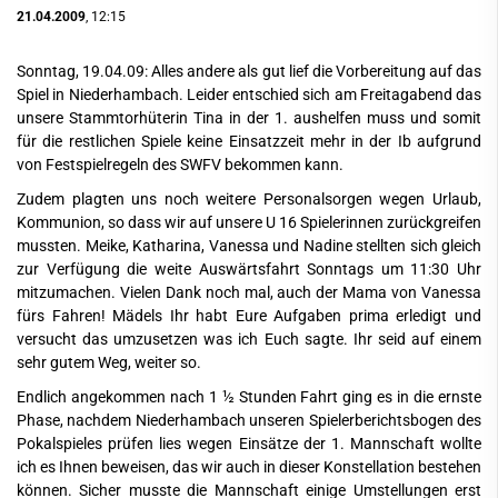
21.04.2009
, 12:15
Sonntag, 19.04.09: Alles andere als gut lief die Vorbereitung auf das
Spiel in Niederhambach. Leider entschied sich am Freitagabend das
unsere Stammtorhüterin Tina in der 1. aushelfen muss und somit
für die restlichen Spiele keine Einsatzzeit mehr in der Ib aufgrund
von Festspielregeln des SWFV bekommen kann.
Zudem plagten uns noch weitere Personalsorgen wegen Urlaub,
Kommunion, so dass wir auf unsere U 16 Spielerinnen zurückgreifen
mussten. Meike, Katharina, Vanessa und Nadine stellten sich gleich
zur Verfügung die weite Auswärtsfahrt Sonntags um 11:30 Uhr
mitzumachen. Vielen Dank noch mal, auch der Mama von Vanessa
fürs Fahren! Mädels Ihr habt Eure Aufgaben prima erledigt und
versucht das umzusetzen was ich Euch sagte. Ihr seid auf einem
sehr gutem Weg, weiter so.
Endlich angekommen nach 1 ½ Stunden Fahrt ging es in die ernste
Phase, nachdem Niederhambach unseren Spielerberichtsbogen des
Pokalspieles prüfen lies wegen Einsätze der 1. Mannschaft wollte
ich es Ihnen beweisen, das wir auch in dieser Konstellation bestehen
können. Sicher musste die Mannschaft einige Umstellungen erst