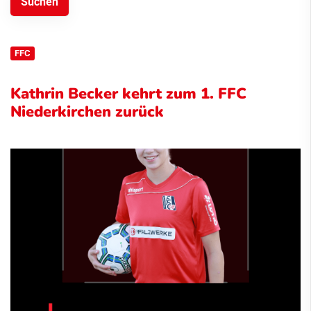
FFC
Kathrin Becker kehrt zum 1. FFC
Niederkirchen zurück