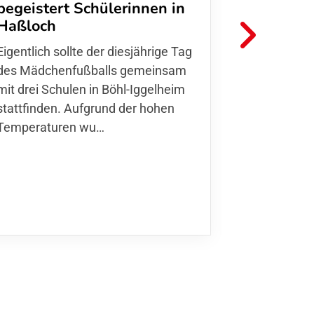
begeistert Schülerinnen in
FFC Jugendl
Haßloch
Hoffmann u
Eigentlich sollte der diesjährige Tag
Thomas Fo
des Mädchenfußballs gemeinsam
den 30.05. 
mit drei Schulen in Böhl-Iggelheim
Nationalma
stattfinden. Aufgrund der hohen
Finnla…
Temperaturen wu…