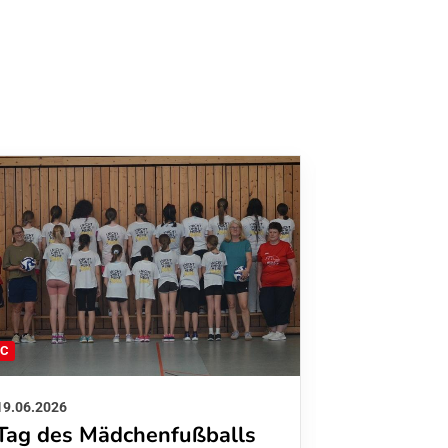
FC
FFC
19.06.2026
01.06.2026
Tag des Mädchenfußballs
Danke d