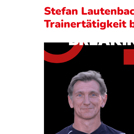
Stefan Lautenbac
Trainertätigkeit 