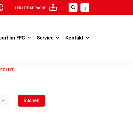
LEICHTE SPRACHE
port im FFC
Service
Kontakt
 FFC U17