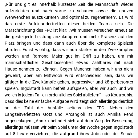
„Für uns gilt es innerhalb kürzester Zeit die Mannschaft wieder
aufzurichten und nach vorne zu schauen sowie die ganzen
Wehwehchen auszukurieren und optimal zu regenerieren“. Es wird
das erste Aufeinandertreffen dieser beiden Teams sein. Die
Marschrichtung des FFC ist klar: „Wir müssen versuchen erneut an
die gesteigerte Leistung anzuknüpfen und mehr Präsenz auf den
Platz bringen und dass dann auch über die komplette Spielzeit
abrufen. Es ist wichtig, dass wir nun stärker in den Zweikämpfen
werden und Ramona Maier gut im Griff zu haben, um mit
mannschaftlicher Geschlossenheit etwas Zählbares mit nach
Hause nehmen zu können. Gegen München haben wir uns nicht
gewehrt, aber am Mittwoch wird entscheidend sein, dass wir
giftiger in die Zweikämpfe gehen, aggressiver und körperbetonter
spielen. Ingolstadt kann befreit aufspielen, aber wir auch und wir
wollen in jedem Fall ein ordentliches Spiel abliefern“ – so Koutroubis.
Dass dies keine einfache Aufgabe wird zeigt sich allerdings deutlich
an der Zahl der Ausfälle seitens des FFC. Neben den
Langzeitverletzten Götz und Arcangioli ist auch Annika Fend
angeschlagen. „Annika befindet sich auf dem Weg der Besserung,
allerdings müssen wir beim Spiel unter der Woche gegen Ingolstadt
auf 8 Leute verzichten, die aufgrund ihres Jobs oder der Schule