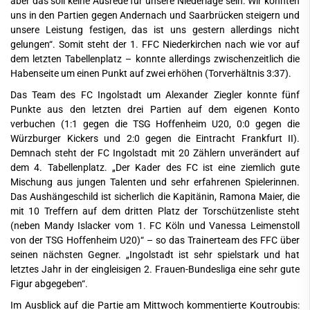
aber das soll keine Ausrede für unsere Niederlage sein. Wir konnten
uns in den Partien gegen Andernach und Saarbrücken steigern und
unsere Leistung festigen, das ist uns gestern allerdings nicht
gelungen“. Somit steht der 1. FFC Niederkirchen nach wie vor auf
dem letzten Tabellenplatz – konnte allerdings zwischenzeitlich die
Habenseite um einen Punkt auf zwei erhöhen (Torverhältnis 3:37).
Das Team des FC Ingolstadt um Alexander Ziegler konnte fünf
Punkte aus den letzten drei Partien auf dem eigenen Konto
verbuchen (1:1 gegen die TSG Hoffenheim U20, 0:0 gegen die
Würzburger Kickers und 2:0 gegen die Eintracht Frankfurt II).
Demnach steht der FC Ingolstadt mit 20 Zählern unverändert auf
dem 4. Tabellenplatz. „Der Kader des FC ist eine ziemlich gute
Mischung aus jungen Talenten und sehr erfahrenen Spielerinnen.
Das Aushängeschild ist sicherlich die Kapitänin, Ramona Maier, die
mit 10 Treffern auf dem dritten Platz der Torschützenliste steht
(neben Mandy Islacker vom 1. FC Köln und Vanessa Leimenstoll
von der TSG Hoffenheim U20)“ – so das Trainerteam des FFC über
seinen nächsten Gegner. „Ingolstadt ist sehr spielstark und hat
letztes Jahr in der eingleisigen 2. Frauen-Bundesliga eine sehr gute
Figur abgegeben“.
Im Ausblick auf die Partie am Mittwoch kommentierte Koutroubis: