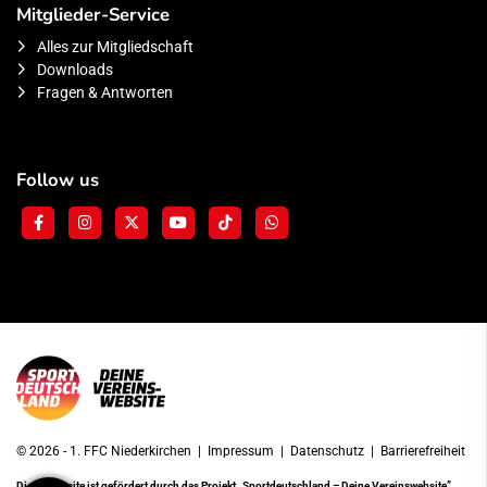
Mitglieder-Service
Alles zur Mitgliedschaft
Downloads
Fragen & Antworten
Follow us
© 2026 - 1. FFC Niederkirchen |
Impressum
|
Datenschutz
|
Barrierefreiheit
Diese Website ist gefördert durch das Projekt
„Sportdeutschland – Deine Vereinswebsite”
,