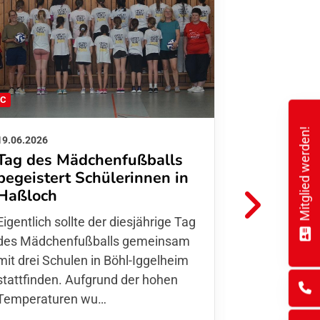
FC
FFC
Mitglied werden!
19.06.2026
01.06.2026
Tag des Mädchenfußballs
Danke d
begeistert Schülerinnen in
FFC Jugendl
Haßloch
Hoffmann u
Eigentlich sollte der diesjährige Tag
Thomas Fo
des Mädchenfußballs gemeinsam
den 30.05. 
mit drei Schulen in Böhl-Iggelheim
Nationalma
stattfinden. Aufgrund der hohen
Finnla…
Temperaturen wu…