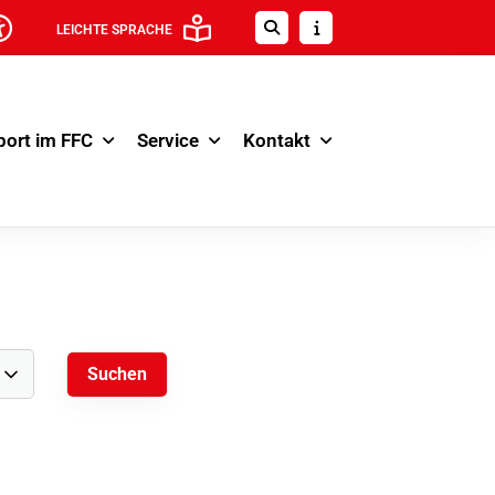
LEICHTE SPRACHE
port im FFC
Service
Kontakt