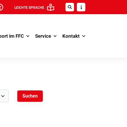
LEICHTE SPRACHE
port im FFC
Service
Kontakt