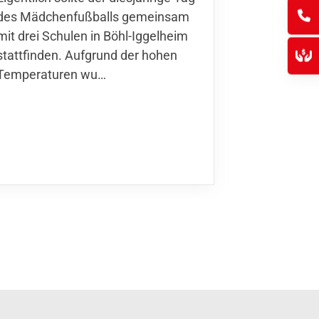
Thomas Fo
des Mädchenfußballs gemeinsam
den 30.05. 
mit drei Schulen in Böhl-Iggelheim
Nationalma
stattfinden. Aufgrund der hohen
Finnla…
Temperaturen wu…