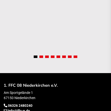
1. FFC 08 Niederkirchen e.V.
Am Sportgelände 1
67150 Niederkirchen
06326 2480240
Info@ffc-n.de