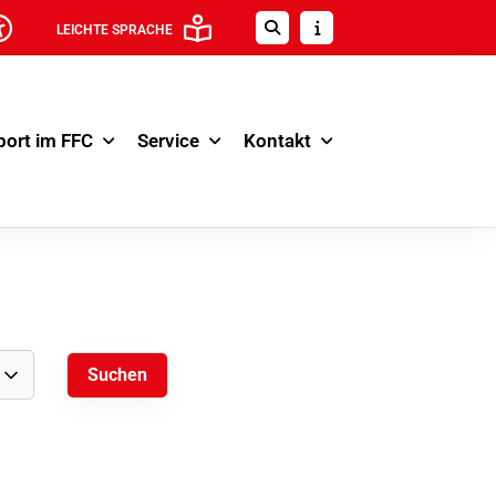
LEICHTE SPRACHE
port im FFC
Service
Kontakt