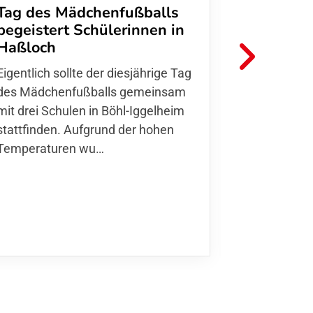
Tag des Mädchenfußballs
Danke d
begeistert Schülerinnen in
FFC Jugendl
Haßloch
Hoffmann u
Eigentlich sollte der diesjährige Tag
Thomas For
des Mädchenfußballs gemeinsam
den 30.05. 
mit drei Schulen in Böhl-Iggelheim
Nationalma
stattfinden. Aufgrund der hohen
Finnla…
Temperaturen wu…