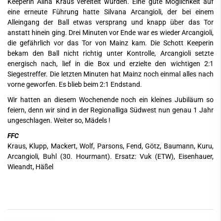
Keeperin Alina Kraus vereitelt wurden. Eine gute Möglichkeit auf
eine erneute Führung hatte Silvana Arcangioli, der bei einem
Alleingang der Ball etwas versprang und knapp über das Tor
anstatt hinein ging. Drei Minuten vor Ende war es wieder Arcangioli,
die gefährlich vor das Tor von Mainz kam. Die Schott Keeperin
bekam den Ball nicht richtig unter Kontrolle, Arcangioli setzte
energisch nach, lief in die Box und erzielte den wichtigen 2:1
Siegestreffer. Die letzten Minuten hat Mainz noch einmal alles nach
vorne geworfen. Es blieb beim 2:1 Endstand.
Wir hatten an diesem Wochenende noch ein kleines Jubiläum so
feiern, denn wir sind in der Regionalliga Südwest nun genau 1 Jahr
ungeschlagen. Weiter so, Mädels !
FFC
Kraus, Klupp, Mackert, Wolf, Parsons, Fend, Götz, Baumann, Kuru,
Arcangioli, Buhl (30. Hourmant). Ersatz: Vuk (ETW), Eisenhauer,
Wieandt, Häßel